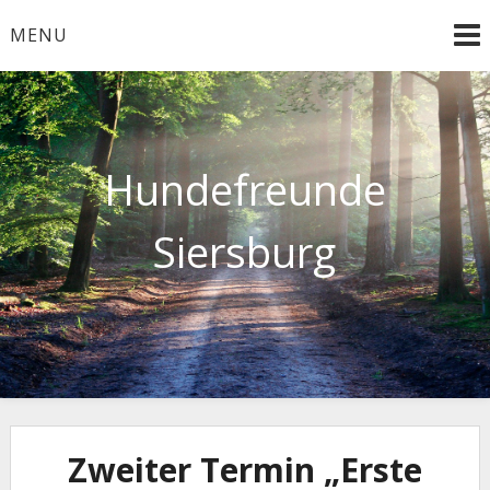
Skip
MENU
to
content
Hundefreunde
Siersburg
Zweiter Termin „Erste